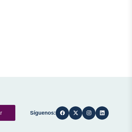
Síguenos:
r