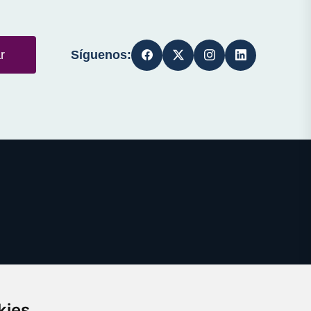
Síguenos:
r
kies